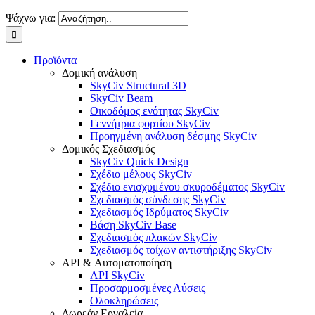
Ψάχνω για:
Προϊόντα
Δομική ανάλυση
SkyCiv Structural 3D
SkyCiv Beam
Οικοδόμος ενότητας SkyCiv
Γεννήτρια φορτίου SkyCiv
Προηγμένη ανάλυση δέσμης SkyCiv
Δομικός Σχεδιασμός
SkyCiv Quick Design
Σχέδιο μέλους SkyCiv
Σχέδιο ενισχυμένου σκυροδέματος SkyCiv
Σχεδιασμός σύνδεσης SkyCiv
Σχεδιασμός Ιδρύματος SkyCiv
Βάση SkyCiv Base
Σχεδιασμός πλακών SkyCiv
Σχεδιασμός τοίχων αντιστήριξης SkyCiv
API & Αυτοματοποίηση
API SkyCiv
Προσαρμοσμένες Λύσεις
Ολοκληρώσεις
Δωρεάν Εργαλεία