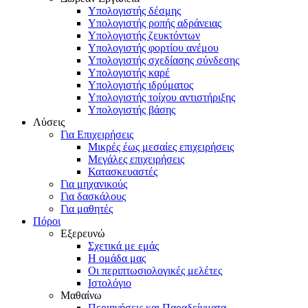
Υπολογιστής δέσμης
Υπολογιστής ροπής αδράνειας
Υπολογιστής ζευκτόντων
Υπολογιστής φορτίου ανέμου
Υπολογιστής σχεδίασης σύνδεσης
Υπολογιστής καρέ
Υπολογιστής ιδρύματος
Υπολογιστής τοίχου αντιστήριξης
Υπολογιστής βάσης
Λύσεις
Για Επιχειρήσεις
Μικρές έως μεσαίες επιχειρήσεις
Μεγάλες επιχειρήσεις
Κατασκευαστές
Για μηχανικούς
Για δασκάλους
Για μαθητές
Πόροι
Εξερευνώ
Σχετικά με εμάς
Η ομάδα μας
Οι περιπτωσιολογικές μελέτες
Ιστολόγιο
Μαθαίνω
Περιηγήσεις και Παραδείγματα