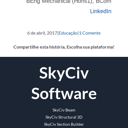
BEng Mechanical (Hons1), BCom
LinkedIn
6 de abril, 2017
|
Educação
|
1 Comente
Compartilhe esta história, Escolha sua plataforma!
o
Twitter
Reddit
LinkedIn
Whatsapp
Tumblr
Pinterest
Vk
O
SkyCiv
Facebook
email
Software
SkyCiv Beam
SkyCiv Structural 3D
SkyCiv Section Builder