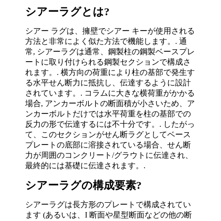
シアーラグとは?
シアー ラグは、擁壁でシアー キーが使用される
方法と非常によく似た方法で機能します。. 通
常, シアーラグは通常、鋼製柱の鋼製ベースプレ
ートに取り付けられる鋼製セクションで構成さ
れます。. 横方向の荷重により柱の基部で発生す
る水平せん断力に抵抗し、伝達するように設計
されています。. コラムに大きな横荷重がかかる
場合, アンカーボルトの断面積が小さいため、ア
ンカーボルトだけでは水平荷重を柱の基部での
反力の形で伝達するには不十分です。. したがっ
て、このセクションがせん断ラグとしてベース
プレートの底部に溶接されている場合、せん断
力が周囲のコンクリート/グラウトに伝達され、
最終的には基礎に伝達されます。.
シアーラグの構成要素?
シアーラグは長方形のプレートで構成されてい
ます (あるいは、I 断面や星型断面などの他の断