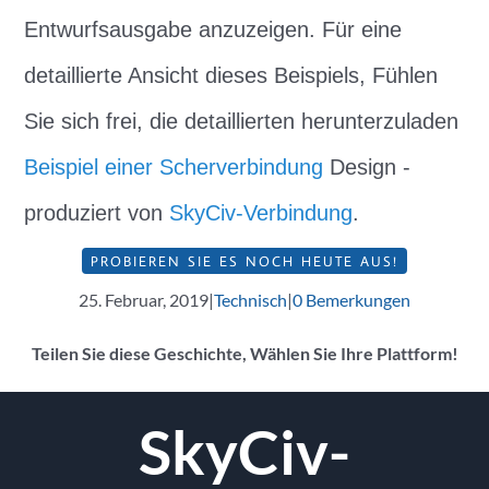
Entwurfsausgabe anzuzeigen. Für eine
detaillierte Ansicht dieses Beispiels, Fühlen
Sie sich frei, die detaillierten herunterzuladen
Beispiel einer Scherverbindung
Design -
produziert von
SkyCiv-Verbindung
.
PROBIEREN SIE ES NOCH HEUTE AUS!
25. Februar, 2019
|
Technisch
|
0 Bemerkungen
Teilen Sie diese Geschichte, Wählen Sie Ihre Plattform!
Facebook
Twitter
Reddit
LinkedIn
WhatsApp
Tumblr
Pinterest
Vk
Email
SkyCiv-