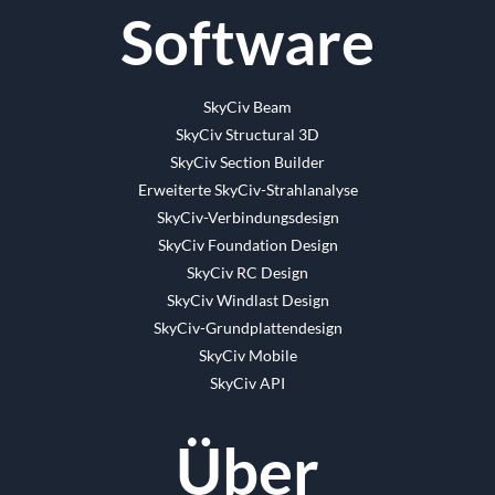
Software
SkyCiv Beam
SkyCiv Structural 3D
SkyCiv Section Builder
Erweiterte SkyCiv-Strahlanalyse
SkyCiv-Verbindungsdesign
SkyCiv Foundation Design
SkyCiv RC Design
SkyCiv Windlast Design
SkyCiv-Grundplattendesign
SkyCiv Mobile
SkyCiv API
Über