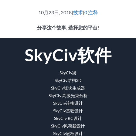
10月23日, 2018
|
技术
|
0 注释
分享这个故事, 选择您的平台!
脸
推
Reddit
领
WhatsApp
Tumblr
Pinterest
Vk
电
SkyCiv软件
书
特
英
的
的
子
邮
件
SkyCiv梁
SkyCiv结构3D
SkyCiv版块生成器
SkyCiv 高级光束分析
SkyCiv连接设计
SkyCiv基础设计
SkyCiv RC设计
SkyCiv风荷载设计
SkyCiv底板设计