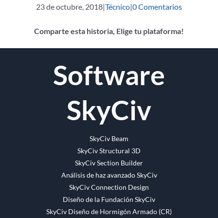
23 de octubre, 2018
|
Técnico
|
0 Comentarios
Comparte esta historia, Elige tu plataforma!
Facebook
Gorjeo
Reddit
LinkedIn
WhatsApp
Tumblr
Pinterest
Vk
Email
Software
SkyCiv
SkyCiv Beam
SkyCiv Structural 3D
SkyCiv Section Builder
Análisis de haz avanzado SkyCiv
SkyCiv Connection Design
Diseño de la Fundación SkyCiv
SkyCiv Diseño de Hormigón Armado (CR)