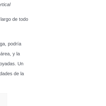
tical
 largo de todo
iga, podría
área, y la
poyadas. Un
edades de la