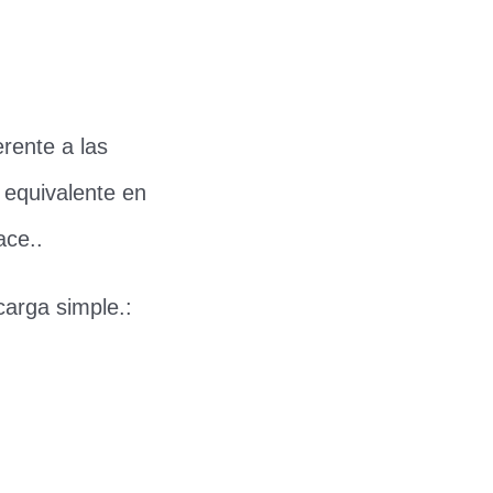
rente a las
z equivalente en
ace..
arga simple.: