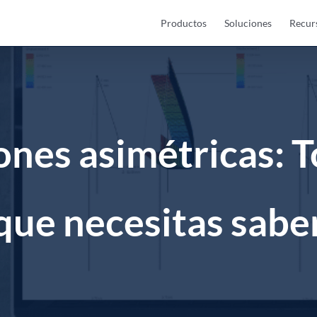
Productos
Soluciones
Recur
ones asimétricas: T
que necesitas sabe