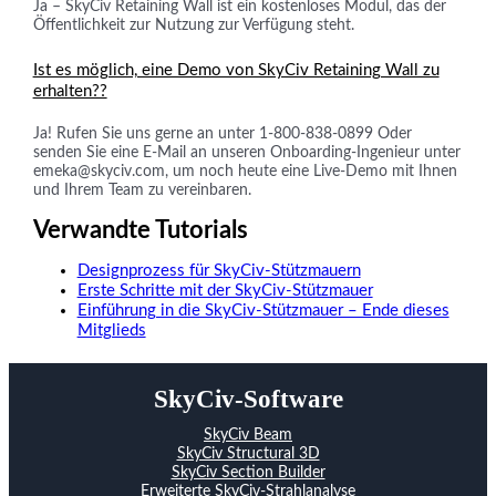
Ja – SkyCiv Retaining Wall ist ein kostenloses Modul, das der
Öffentlichkeit zur Nutzung zur Verfügung steht.
Ist es möglich, eine Demo von SkyCiv Retaining Wall zu
erhalten??
Ja! Rufen Sie uns gerne an unter 1-800-838-0899 Oder
senden Sie eine E-Mail an unseren Onboarding-Ingenieur unter
emeka@skyciv.com
, um noch heute eine Live-Demo mit Ihnen
und Ihrem Team zu vereinbaren.
Verwandte Tutorials
Designprozess für SkyCiv-Stützmauern
Erste Schritte mit der SkyCiv-Stützmauer
Einführung in die SkyCiv-Stützmauer – Ende dieses
Mitglieds
SkyCiv-Software
SkyCiv Beam
SkyCiv Structural 3D
SkyCiv Section Builder
Erweiterte SkyCiv-Strahlanalyse