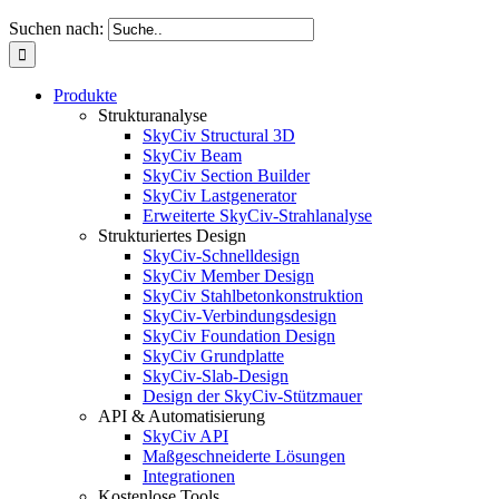
Suchen nach:
Produkte
Strukturanalyse
SkyCiv Structural 3D
SkyCiv Beam
SkyCiv Section Builder
SkyCiv Lastgenerator
Erweiterte SkyCiv-Strahlanalyse
Strukturiertes Design
SkyCiv-Schnelldesign
SkyCiv Member Design
SkyCiv Stahlbetonkonstruktion
SkyCiv-Verbindungsdesign
SkyCiv Foundation Design
SkyCiv Grundplatte
SkyCiv-Slab-Design
Design der SkyCiv-Stützmauer
API & Automatisierung
SkyCiv API
Maßgeschneiderte Lösungen
Integrationen
Kostenlose Tools