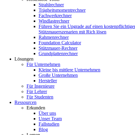
Strahlrechner
Trägheitsmomentrechner
Fachwerkrechner
Windlastrechner
Führen Sie ein Upgrade auf einen kostenpflichtige
Stützmauerszenarien mit Rich lösen
Rahmenrechner
Foundation Calculator
Stützmauer-Rechner
Grundplattenrechner
Lösungen
Für Unternehmen
Kleine bis mittlere Unternehmen
Große Unternehmen
Hersteller
Für Ingenieure
Für Lehrer
Für Studenten
Ressourcen
Erkunden
Über uns
Unser Team
Fallstudien
Blog
Lernen