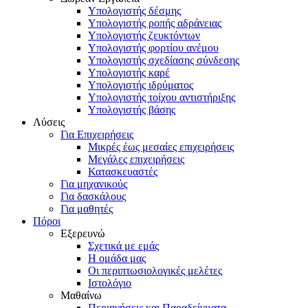
Υπολογιστής δέσμης
Υπολογιστής ροπής αδράνειας
Υπολογιστής ζευκτόντων
Υπολογιστής φορτίου ανέμου
Υπολογιστής σχεδίασης σύνδεσης
Υπολογιστής καρέ
Υπολογιστής ιδρύματος
Υπολογιστής τοίχου αντιστήριξης
Υπολογιστής βάσης
Λύσεις
Για Επιχειρήσεις
Μικρές έως μεσαίες επιχειρήσεις
Μεγάλες επιχειρήσεις
Κατασκευαστές
Για μηχανικούς
Για δασκάλους
Για μαθητές
Πόροι
Εξερευνώ
Σχετικά με εμάς
Η ομάδα μας
Οι περιπτωσιολογικές μελέτες
Ιστολόγιο
Μαθαίνω
Περιηγήσεις και Παραδείγματα