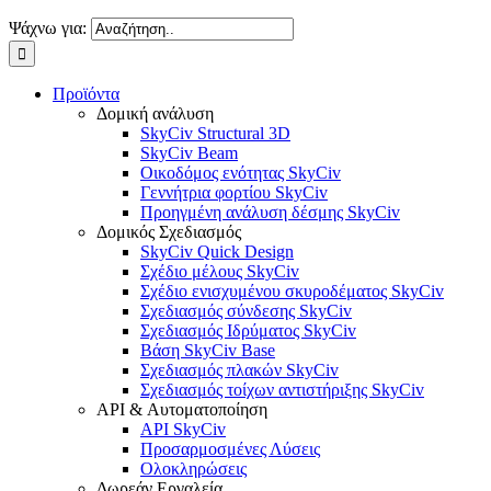
Ψάχνω για:
Προϊόντα
Δομική ανάλυση
SkyCiv Structural 3D
SkyCiv Beam
Οικοδόμος ενότητας SkyCiv
Γεννήτρια φορτίου SkyCiv
Προηγμένη ανάλυση δέσμης SkyCiv
Δομικός Σχεδιασμός
SkyCiv Quick Design
Σχέδιο μέλους SkyCiv
Σχέδιο ενισχυμένου σκυροδέματος SkyCiv
Σχεδιασμός σύνδεσης SkyCiv
Σχεδιασμός Ιδρύματος SkyCiv
Βάση SkyCiv Base
Σχεδιασμός πλακών SkyCiv
Σχεδιασμός τοίχων αντιστήριξης SkyCiv
API & Αυτοματοποίηση
API SkyCiv
Προσαρμοσμένες Λύσεις
Ολοκληρώσεις
Δωρεάν Εργαλεία