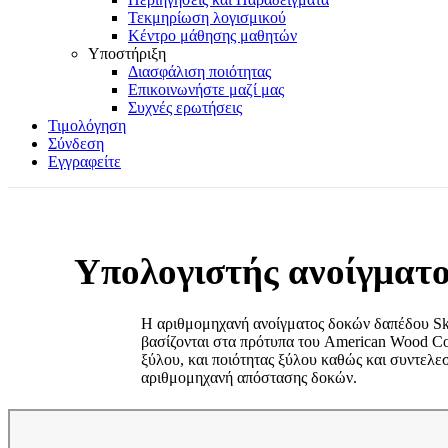
Τεκμηρίωση λογισμικού
Κέντρο μάθησης μαθητών
Υποστήριξη
Διασφάλιση ποιότητας
Επικοινωνήστε μαζί μας
Συχνές ερωτήσεις
Τιμολόγηση
Σύνδεση
Εγγραφείτε
Υπολογιστής ανοίγματ
Η αριθμομηχανή ανοίγματος δοκών δαπέδου SkyC
βασίζονται στα πρότυπα του American Wood Co
ξύλου, και ποιότητας ξύλου καθώς και συντελεσ
αριθμομηχανή απόστασης δοκών.