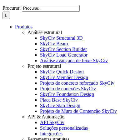
Procurar:
Produtos
Análise estrutural
SkyCiv Structural 3D
SkyCiv Beam
SkyCiv Section Builder
SkyCiv Load Generator
Análise avançada de feixe SkyCiv
Projeto estrutural
SkyCiv Quick Design
SkyCiv Member Design
Projeto de concreto reforçado SkyCiv
Projeto de conexões SkyCiv
SkyCiv Foundation Design
Placa Base SkyCiv
SkyCiv Slab Design
Projeto de Muro de Contenção SkyCiv
API & Automação
API SkyCiv
Soluções personalizadas
Integrações
Ferramentas gratuitas