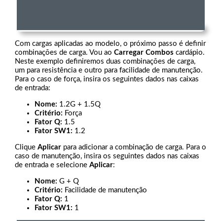
Com cargas aplicadas ao modelo, o próximo passo é definir
combinações de carga. Vou ao
Carregar Combos
cardápio.
Neste exemplo definiremos duas combinações de carga,
um para resistência e outro para facilidade de manutenção.
Para o caso de força, insira os seguintes dados nas caixas
de entrada:
Nome:
1.2G + 1.5Q
Critério:
Força
Fator Q:
1.5
Fator SW1:
1.2
Clique
Aplicar
para adicionar a combinação de carga. Para o
caso de manutenção, insira os seguintes dados nas caixas
de entrada e selecione
Aplicar
:
Nome:
G + Q
Critério:
Facilidade de manutenção
Fator Q:
1
Fator SW1:
1