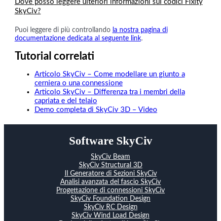
Dove posso leggere ulteriori informazioni sui codici Fixity
SkyCiv?
Puoi leggere di più controllando
la nostra pagina di
documentazione dedicata al seguente link
.
Tutorial correlati
Articolo SkyCiv – Come modellare un giunto a
cerniera o una connessione
Articolo SkyCiv – Differenza tra i membri della
capriata e del telaio
Demo completa di SkyCiv 3D – Video
Software SkyCiv
SkyCiv Beam
SkyCiv Structural 3D
Il Generatore di Sezioni SkyCiv
Analisi avanzata del fascio SkyCiv
Progettazione di connessioni SkyCiv
SkyCiv Foundation Design
SkyCiv RC Design
SkyCiv Wind Load Design