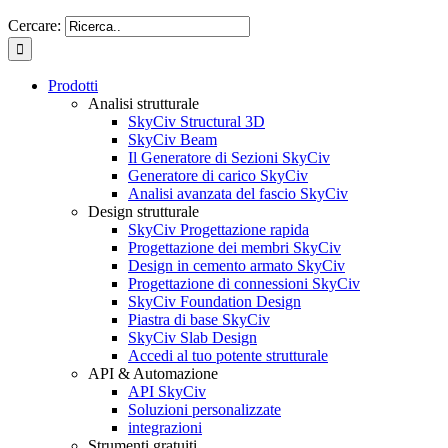
Cercare:
Prodotti
Analisi strutturale
SkyCiv Structural 3D
SkyCiv Beam
Il Generatore di Sezioni SkyCiv
Generatore di carico SkyCiv
Analisi avanzata del fascio SkyCiv
Design strutturale
SkyCiv Progettazione rapida
Progettazione dei membri SkyCiv
Design in cemento armato SkyCiv
Progettazione di connessioni SkyCiv
SkyCiv Foundation Design
Piastra di base SkyCiv
SkyCiv Slab Design
Accedi al tuo potente strutturale
API & Automazione
API SkyCiv
Soluzioni personalizzate
integrazioni
Strumenti gratuiti