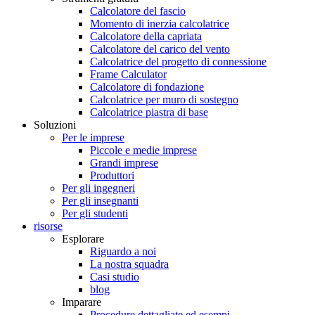
Calcolatore del fascio
Momento di inerzia calcolatrice
Calcolatore della capriata
Calcolatore del carico del vento
Calcolatrice del progetto di connessione
Frame Calculator
Calcolatore di fondazione
Calcolatrice per muro di sostegno
Calcolatrice piastra di base
Soluzioni
Per le imprese
Piccole e medie imprese
Grandi imprese
Produttori
Per gli ingegneri
Per gli insegnanti
Per gli studenti
risorse
Esplorare
Riguardo a noi
La nostra squadra
Casi studio
blog
Imparare
Procedure dettagliate ed esempi