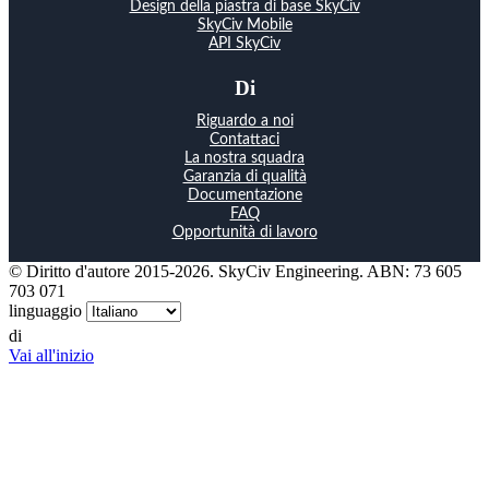
Design della piastra di base SkyCiv
SkyCiv Mobile
API SkyCiv
Di
Riguardo a noi
Contattaci
La nostra squadra
Garanzia di qualità
Documentazione
FAQ
Opportunità di lavoro
© Diritto d'autore 2015-2026. SkyCiv Engineering. ABN: 73 605
703 071
linguaggio
di
Vai all'inizio