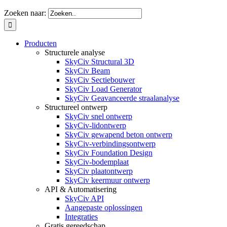
Zoeken naar:
Producten
Structurele analyse
SkyCiv Structural 3D
SkyCiv Beam
SkyCiv Sectiebouwer
SkyCiv Load Generator
SkyCiv Geavanceerde straalanalyse
Structureel ontwerp
SkyCiv snel ontwerp
SkyCiv-lidontwerp
SkyCiv gewapend beton ontwerp
SkyCiv-verbindingsontwerp
SkyCiv Foundation Design
SkyCiv-bodemplaat
SkyCiv plaatontwerp
SkyCiv keermuur ontwerp
API & Automatisering
SkyCiv API
Aangepaste oplossingen
Integraties
Gratis gereedschap