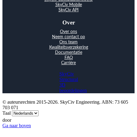
SkyCiv Mobile
SkyCiv API
Over
Over ons
Neem contact op
Ons team
Kwaliteitsverzekering
Documentatie
FAQ
Carrière
SkyCiv
Structural
3D
beoordelingen
© auteursrechten 2015-2026. SkyCiv Engineering. ABN: 73 605
703 071
Taal
door
Ga naar boven