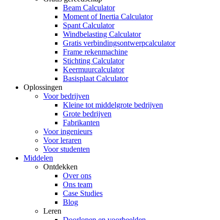
Beam Calculator
Moment of Inertia Calculator
Spant Calculator
Windbelasting Calculator
Gratis verbindingsontwerpcalculator
Frame rekenmachine
Stichting Calculator
Keermuurcalculator
Basisplaat Calculator
Oplossingen
Voor bedrijven
Kleine tot middelgrote bedrijven
Grote bedrijven
Fabrikanten
Voor ingenieurs
Voor leraren
Voor studenten
Middelen
Ontdekken
Over ons
Ons team
Case Studies
Blog
Leren
Doorlopen en voorbeelden