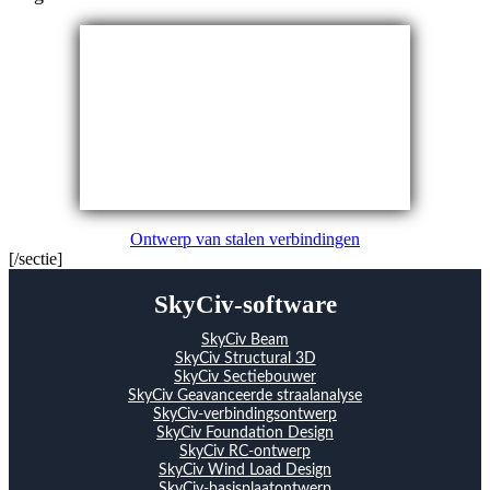
Ontwerp van stalen verbindingen
[/sectie]
SkyCiv-software
SkyCiv Beam
SkyCiv Structural 3D
SkyCiv Sectiebouwer
SkyCiv Geavanceerde straalanalyse
SkyCiv-verbindingsontwerp
SkyCiv Foundation Design
SkyCiv RC-ontwerp
SkyCiv Wind Load Design
SkyCiv-basisplaatontwerp