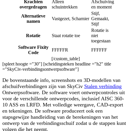
Krachten
Alleen
Afschuiving
overgedragen
schuintrekken
en moment
Stijf,
Alternatieve
Vastgezet, Scharnier
Gemaakt,
namen
Stijf
Rotatie is
Rotatie
Staat rotatie toe
niet
toegestaan
Software Fixity
FFFFFR
FFFFFF
Code
[/custom_table]
[spleet hoogte ="30"] [scheidingsteken headline ="h2" title
="SkyCiv-verbindingsontwerpsoftware"]
De bovenstaande info, screenshots en 3D-modellen van
afschuifverbindingen zijn van SkyCiv
Stalen verbinding
Ontwerpsoftware. De software voert ontwerpcontroles uit
voor de verschillende ontwerpcodes, inclusief AISC 360-
10 ASS en LRFD. Met volledige weergave, CAD-export
en tekeningen. De software produceert ook een
stapsgewijze handleiding van de berekeningen van het
ontwerp van de verbindingsschuif zodat u de stappen kunt
volgen die het neemt.