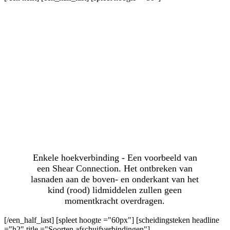
Enkele hoekverbinding - Een voorbeeld van
een Shear Connection. Het ontbreken van
lasnaden aan de boven- en onderkant van het
kind (rood) lidmiddelen zullen geen
momentkracht overdragen.
[/een_half_last] [spleet hoogte ="60px"] [scheidingsteken headline
="h2" title ="Soorten afschuifverbindingen"]