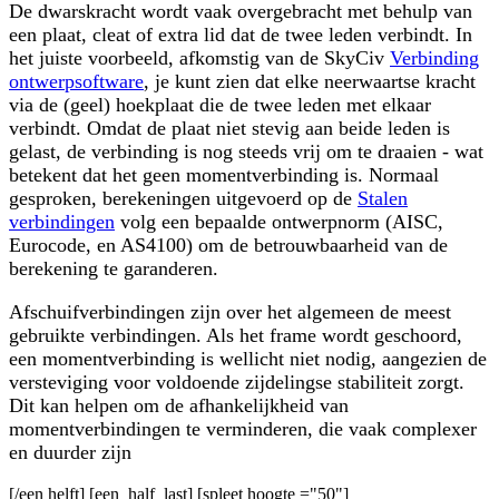
De dwarskracht wordt vaak overgebracht met behulp van
een plaat, cleat of extra lid dat de twee leden verbindt. In
het juiste voorbeeld, afkomstig van de SkyCiv
Verbinding
ontwerpsoftware
, je kunt zien dat elke neerwaartse kracht
via de (geel) hoekplaat die de twee leden met elkaar
verbindt. Omdat de plaat niet stevig aan beide leden is
gelast, de verbinding is nog steeds vrij om te draaien - wat
betekent dat het geen momentverbinding is. Normaal
gesproken, berekeningen uitgevoerd op de
Stalen
verbindingen
volg een bepaalde ontwerpnorm (AISC,
Eurocode, en AS4100) om de betrouwbaarheid van de
berekening te garanderen.
Afschuifverbindingen zijn over het algemeen de meest
gebruikte verbindingen. Als het frame wordt geschoord,
een momentverbinding is wellicht niet nodig, aangezien de
versteviging voor voldoende zijdelingse stabiliteit zorgt.
Dit kan helpen om de afhankelijkheid van
momentverbindingen te verminderen, die vaak complexer
en duurder zijn
[/een helft] [een_half_last] [spleet hoogte ="50"]