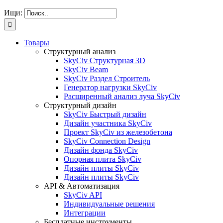
Ищи:
Товары
Структурный анализ
SkyCiv Структурная 3D
SkyCiv Beam
SkyCiv Раздел Строитель
Генератор нагрузки SkyCiv
Расширенный анализ луча SkyCiv
Структурный дизайн
SkyCiv Быстрый дизайн
Дизайн участника SkyCiv
Проект SkyCiv из железобетона
SkyCiv Connection Design
Дизайн фонда SkyCiv
Опорная плита SkyCiv
Дизайн плиты SkyCiv
Дизайн плиты SkyCiv
API & Автоматизация
SkyCiv API
Индивидуальные решения
Интеграции
Бесплатные инструменты